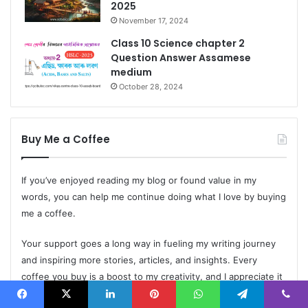
2025
November 17, 2024
Class 10 Science chapter 2
Question Answer Assamese
medium
October 28, 2024
Buy Me a Coffee
If you’ve enjoyed reading my blog or found value in my
words, you can help me continue doing what I love by buying
me a coffee.
Your support goes a long way in fueling my writing journey
and inspiring more stories, articles, and insights. Every
coffee you buy is a boost to my creativity, and I appreciate it
more than words can express.
Facebook
X
LinkedIn
Pinterest
WhatsApp
Telegram
Viber