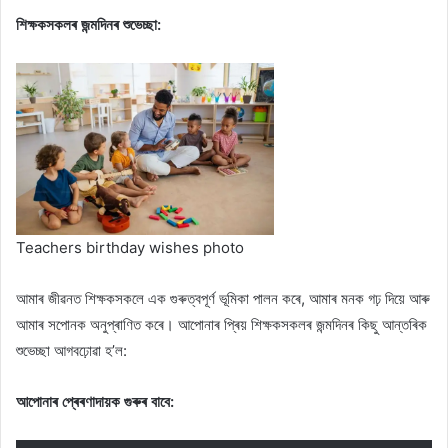
শিক্ষকসকলৰ জন্মদিনৰ শুভেচ্ছা:
Teachers birthday wishes photo
আমাৰ জীৱনত শিক্ষকসকলে এক গুৰুত্বপূৰ্ণ ভূমিকা পালন কৰে, আমাৰ মনক গঢ় দিয়ে আৰু
আমাৰ সপোনক অনুপ্ৰাণিত কৰে। আপোনাৰ প্ৰিয় শিক্ষকসকলৰ জন্মদিনৰ কিছু আন্তৰিক
শুভেচ্ছা আগবঢ়োৱা হ’ল:
আপোনাৰ প্ৰেৰণাদায়ক গুৰুৰ বাবে: