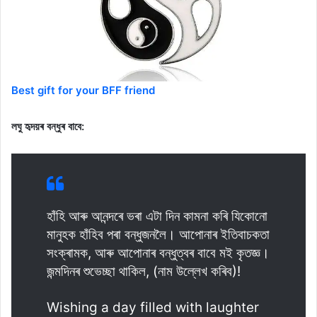
Best gift for your BFF friend
লঘু হৃদয়ৰ বন্ধুৰ বাবে:
হাঁহি আৰু আনন্দৰে ভৰা এটা দিন কামনা কৰি যিকোনো
মানুহক হাঁহিব পৰা বন্ধুজনলৈ। আপোনাৰ ইতিবাচকতা
সংক্ৰামক, আৰু আপোনাৰ বন্ধুত্বৰ বাবে মই কৃতজ্ঞ।
জন্মদিনৰ শুভেচ্ছা থাকিল, (নাম উল্লেখ কৰিব)!
Wishing a day filled with laughter