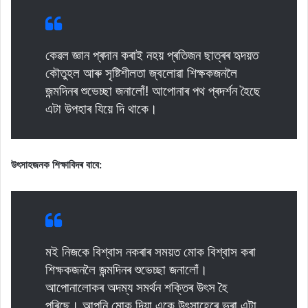
কেৱল জ্ঞান প্ৰদান কৰাই নহয় প্ৰতিজন ছাত্ৰৰ হৃদয়ত
কৌতুহল আৰু সৃষ্টিশীলতা জ্বলোৱা শিক্ষকজনলৈ
জন্মদিনৰ শুভেচ্ছা জনালোঁ! আপোনাৰ পথ প্ৰদৰ্শন হৈছে
এটা উপহাৰ যিয়ে দি থাকে।
উৎসাহজনক শিক্ষাবিদৰ বাবে:
মই নিজকে বিশ্বাস নকৰাৰ সময়ত মোক বিশ্বাস কৰা
শিক্ষকজনলৈ জন্মদিনৰ শুভেচ্ছা জনালোঁ।
আপোনালোকৰ অদম্য সমৰ্থন শক্তিৰ উৎস হৈ
পৰিছে। আপুনি মোক দিয়া একে উৎসাহেৰে ভৰা এটা