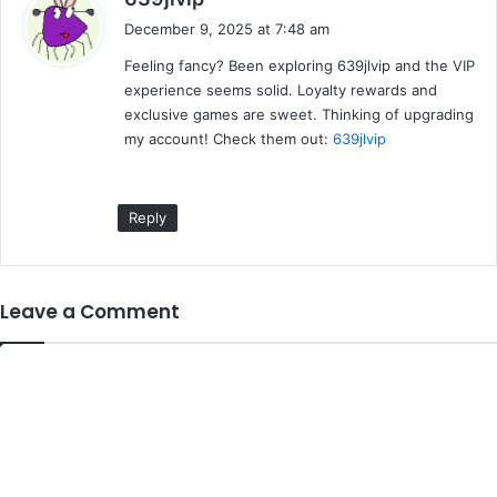
a
December 9, 2025 at 7:48 am
y
Feeling fancy? Been exploring 639jlvip and the VIP
s
experience seems solid. Loyalty rewards and
:
exclusive games are sweet. Thinking of upgrading
my account! Check them out:
639jlvip
Reply
Leave a Comment