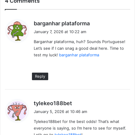
4 Comments
s
barganhar plataforma
a
January 7, 2026 at 10:22 am
y
Barganhar plataforma, huh? Sounds Portuguese!
s
Let’s see if I can snag a good deal here. Time to
:
test my luck!
barganhar plataforma
Reply
s
tylekeo188bet
a
January 5, 2026 at 10:46 am
y
Tylekeo188bet for the best odds! That’s what
s
everyone is saying, so I’m here to see for myself.
:
Let’s go to
tylekeo188bet
!