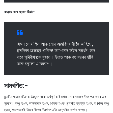
কান্ধৰ বাবে হেলান দিবলৈ:
যিজন মোৰ শিল আৰু মোৰ আত্মবিশ্বাসী হৈ আহিছে,
জন্মদিনৰ শুভেচ্ছা থাকিল! আপোনাৰ অটল সমৰ্থন মোৰ
বাবে পৃথিৱীখনকে বুজায়। ইয়াত আৰু বহু বছৰৰ হাঁহি
আৰু চকুলো একেলগে।
সামৰণিত:-
জন্মদিন আমাৰ জীৱনক উজ্জ্বল আৰু অৰ্থপূৰ্ণ কৰি তোলা লোকসকলক উদযাপন কৰাৰ এক
সুযোগ। বন্ধু হওক, অভিভাৱক হওক, শিক্ষক হওক, সন্মানীয় ব্যক্তি হওক, বা প্ৰিয় বন্ধু
হওক, প্ৰত্যেকেই নিজৰ বিশেষ দিনটোত এটা আন্তৰিক বাৰ্তাৰ যোগ্য।