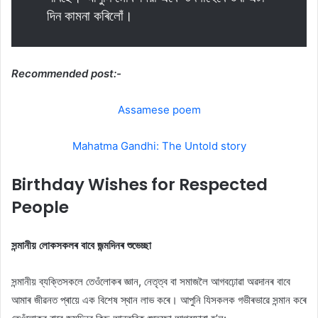
দিন কামনা কৰিলোঁ।
Recommended post:-
Assamese poem
Mahatma Gandhi: The Untold story
Birthday Wishes for Respected
People
সন্মানীয় লোকসকলৰ বাবে জন্মদিনৰ শুভেচ্ছা
সন্মানীয় ব্যক্তিসকলে তেওঁলোকৰ জ্ঞান, নেতৃত্ব বা সমাজলৈ আগবঢ়োৱা অৱদানৰ বাবে
আমাৰ জীৱনত প্ৰায়ে এক বিশেষ স্থান লাভ কৰে। আপুনি যিসকলক গভীৰভাৱে সন্মান কৰে