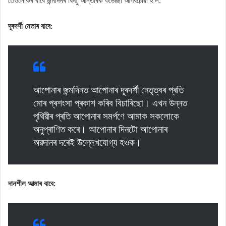
তেওঁলোকৰ বাবে জন্মদিনৰ কিছু আন্তৰিক শুভেচ্ছা আগবঢ়োৱা হ’ল:
দূৰদৰ্শী নেতাৰ বাবে:
আপোনাৰ জন্মদিনত আপোনাৰ দূৰদৰ্শী নেতৃত্বৰ প্ৰতি
মোৰ প্ৰশংসা প্ৰকাশ কৰিব বিচাৰিছো। এখন উন্নত
পৃথিৱীৰ প্ৰতি আপোনাৰ সমৰ্পণে আমাক সকলোকে
অনুপ্ৰাণিত কৰে। আপোনাৰ দিনটো আপোনাৰ
অৱদানৰ দৰেই উল্লেখযোগ্য হওক।
দানশীল আত্মাৰ বাবে: