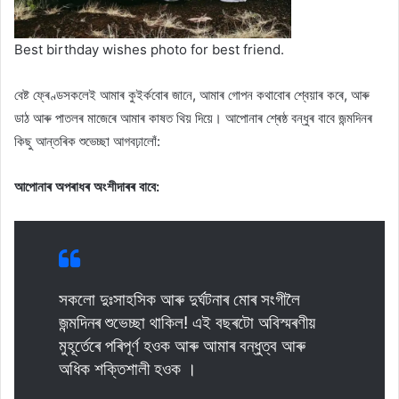
Best birthday wishes photo for best friend.
বেষ্ট ফ্ৰেণ্ডসকলেই আমাৰ কুইৰ্কবোৰ জানে, আমাৰ গোপন কথাবোৰ শ্বেয়াৰ কৰে, আৰু
ডাঠ আৰু পাতলৰ মাজেৰে আমাৰ কাষত থিয় দিয়ে। আপোনাৰ শ্ৰেষ্ঠ বন্ধুৰ বাবে জন্মদিনৰ
কিছু আন্তৰিক শুভেচ্ছা আগবঢ়ালোঁ:
আপোনাৰ অপৰাধৰ অংশীদাৰৰ বাবে:
সকলো দুঃসাহসিক আৰু দুৰ্ঘটনাৰ মোৰ সংগীলৈ
জন্মদিনৰ শুভেচ্ছা থাকিল! এই বছৰটো অবিস্মৰণীয়
মুহূৰ্তেৰে পৰিপূৰ্ণ হওক আৰু আমাৰ বন্ধুত্ব আৰু
অধিক শক্তিশালী হওক ।