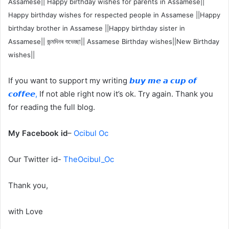
Assamese|| Happy birthday wishes for parents in Assamese||
Happy birthday wishes for respected people in Assamese ||Happy
birthday brother in Assamese ||Happy birthday sister in
Assamese|| জন্মদিনৰ শুভেচ্ছা|| Assamese Birthday wishes||New Birthday
wishes||
If you want to support my writing
𝙗𝙪𝙮 𝙢𝙚 𝙖 𝙘𝙪𝙥 𝙤𝙛
𝙘𝙤𝙛𝙛𝙚𝙚,
If not able right now it’s ok. Try again. Thank you
for reading the full blog.
My Facebook id
–
Ocibul Oc
Our Twitter id-
TheOcibul_Oc
Thank you,
with Love