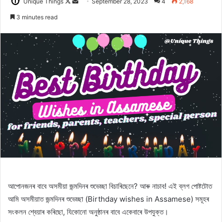
Follow
Send
Unique Things
September 28, 2023
4
2,168
on
an
3 minutes read
X
email
আপোনজনৰ বাবে অসমীয়া জন্মদিনৰ শুভেচ্ছা বিচাৰিছেনে? আৰু নাচাব! এই ব্লগ পোষ্টটোত
আমি অসমীয়াত জন্মদিনৰ শুভেচ্ছা (Birthday wishes in Assamese) সমূহৰ
সংকলন শ্বেয়াৰ কৰিছো, যিকোনো অনুষ্ঠানৰ বাবে একেবাৰে উপযুক্ত।