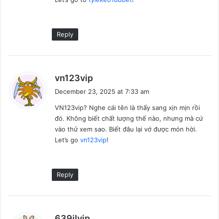
Reply
s
vn123vip
a
December 23, 2025 at 7:33 am
y
VN123vip? Nghe cái tên là thấy sang xịn mịn rồi
s
đó. Không biết chất lượng thế nào, nhưng mà cứ
:
vào thử xem sao. Biết đâu lại vớ được món hời.
Let’s go
vn123vip
!
Reply
s
639jlvip