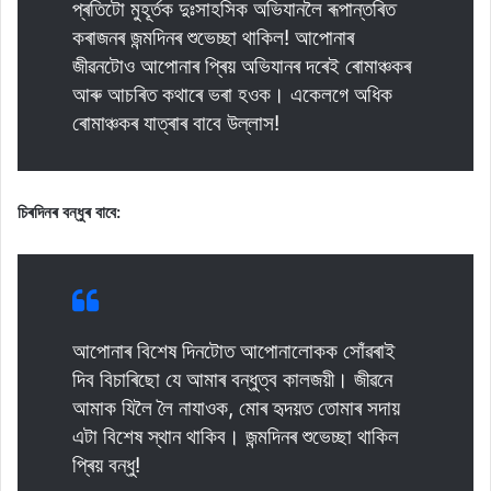
প্ৰতিটো মুহূৰ্তক দুঃসাহসিক অভিযানলৈ ৰূপান্তৰিত
কৰাজনৰ জন্মদিনৰ শুভেচ্ছা থাকিল! আপোনাৰ
জীৱনটোও আপোনাৰ প্ৰিয় অভিযানৰ দৰেই ৰোমাঞ্চকৰ
আৰু আচৰিত কথাৰে ভৰা হওক। একেলগে অধিক
ৰোমাঞ্চকৰ যাত্ৰাৰ বাবে উল্লাস!
চিৰদিনৰ বন্ধুৰ বাবে:
আপোনাৰ বিশেষ দিনটোত আপোনালোকক সোঁৱৰাই
দিব বিচাৰিছো যে আমাৰ বন্ধুত্ব কালজয়ী। জীৱনে
আমাক যিলৈ লৈ নাযাওক, মোৰ হৃদয়ত তোমাৰ সদায়
এটা বিশেষ স্থান থাকিব। জন্মদিনৰ শুভেচ্ছা থাকিল
প্ৰিয় বন্ধু!