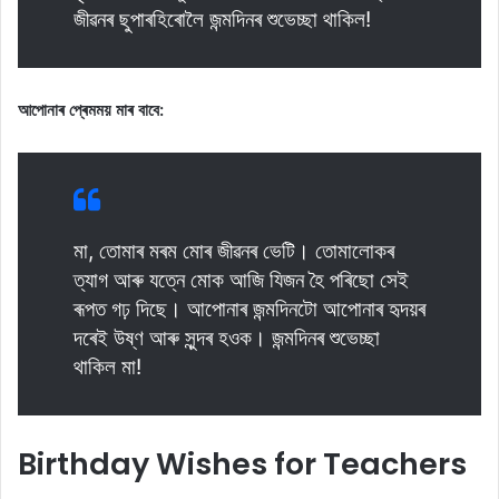
জীৱনৰ ছুপাৰহিৰোলৈ জন্মদিনৰ শুভেচ্ছা থাকিল!
আপোনাৰ প্ৰেমময় মাৰ বাবে:
মা, তোমাৰ মৰম মোৰ জীৱনৰ ভেটি। তোমালোকৰ
ত্যাগ আৰু যত্নে মোক আজি যিজন হৈ পৰিছো সেই
ৰূপত গঢ় দিছে। আপোনাৰ জন্মদিনটো আপোনাৰ হৃদয়ৰ
দৰেই উষ্ণ আৰু সুন্দৰ হওক। জন্মদিনৰ শুভেচ্ছা
থাকিল মা!
Birthday Wishes for Teachers