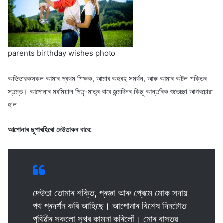
parents birthday wishes photo
অভিভাৱকসকল আমাৰ প্ৰথম শিক্ষক, আমাৰ অহৰহ সমৰ্থন, আৰু আমাৰ অটল শক্তিৰ
স্তম্ভ। আপোনাৰ মৰমিয়াল পিতৃ-মাতৃৰ বাবে জন্মদিনৰ কিছু আন্তৰিক শুভেচ্ছা আগবঢ়োৱা
হ’ল
আপোনাৰ ছুপাৰহিৰো দেউতাকৰ বাবে:
দেউতা তোমাৰ শক্তি, প্ৰজ্ঞা আৰু প্ৰেমে মোক সদায়
পথ প্ৰদৰ্শন কৰি আহিছে। আপোনাৰ বিশেষ দিনটোত
পৃথিৱীৰ সকলো সুখৰ কামনা কৰিলোঁ। মোৰ বাস্তৱ