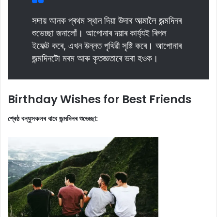
সদায় আনক প্ৰথম স্থান দিয়া উদাৰ আত্মালৈ জন্মদিনৰ
শুভেচ্ছা জনালোঁ। আপোনাৰ দয়াৰ কাৰ্য্যই ৰিপল
ইফেক্ট কৰে, এখন উন্নত পৃথিৱী সৃষ্টি কৰে। আপোনাৰ
জন্মদিনটো মৰম আৰু কৃতজ্ঞতাৰে ভৰা হওক।
Birthday Wishes for Best Friends
শ্ৰেষ্ঠ বন্ধুসকলৰ বাবে জন্মদিনৰ শুভেচ্ছা: