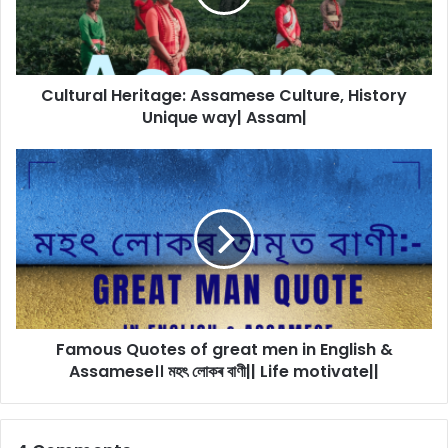
Unique
way|
Assam|
Cultural Heritage: Assamese Culture, History
Unique way| Assam|
Famous
Quotes
of
great
men
in
English
&
Assamese।।
Famous Quotes of great men in English &
মহৎ
লোকৰ
Assamese।। মহৎ লোকৰ বাণী|| Life motivate||
বাণী||
Life
motivate||