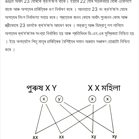
46টা অৰ্থাৎ 23 যোৰকৈ ক্র’ম’জ’ম থাকে। ইয়াৰে 22 যোৰ সঠিকভাৱে যোৰা একেলগে
থাকে আৰু অপত্যৰ চাৰিত্ৰিক গুণ নিৰ্ধাৰণ কৰে । আনহাতে 23 নং ক্র’ম’জ’ম যোৰে
অপত্যৰ লিংগ নিৰ্ধাৰণত সহায় কৰে। প্ৰত্যেক জনন কোষে অর্থাৎ পুংজনন কোষ আৰু
স্ত্রীকোষে 23 ডালকৈ ক্ৰ’ম’জ’ম আহৰণ কৰে । শুক্রাণু আৰু ডিম্বাণু লগ লাগিলে
অপত্যৰ ক্ৰ’ম’জ’মৰ সংখ্যা নিৰ্ধাৰিত হয় আৰু প্ৰতিবিধৰ ডি.এন.এৰ সুস্থিৰতা নিশ্চিত হয়
। ইয়ে অপত্যলৈ পিতৃ মাতৃৰ চাৰিত্ৰিক বৈশিষ্ট্যৰ সমান অৱদান সঞ্চাৰণ হোৱাটো নিশ্চিত
কৰে ।