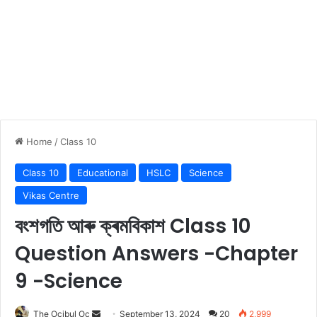
Home
/
Class 10
Class 10
Educational
HSLC
Science
Vikas Centre
বংশগতি আৰু ক্ৰমবিকাশ Class 10
Question Answers -Chapter
9 -Science
Send
The Ocibul Oc
September 13, 2024
20
2,999