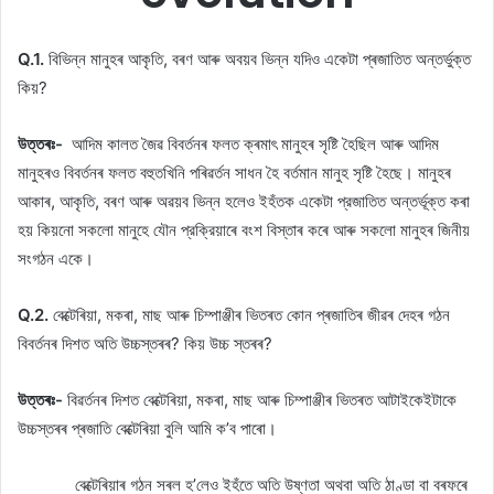
Q.1.
বিভিন্ন মানুহৰ আকৃতি, বৰণ আৰু অবয়ব ভিন্ন যদিও একেটা প্ৰজাতিত অন্তৰ্ভুক্ত
কিয়?
উত্তৰঃ-
আদিম কালত জৈৱ বিবর্তনৰ ফলত ক্ৰমাৎ মানুহৰ সৃষ্টি হৈছিল আৰু আদিম
মানুহৰও বিবর্তনৰ ফলত বহুতখিনি পৰিৱর্তন সাধন হৈ বৰ্তমান মানুহ সৃষ্টি হৈছে। মানুহৰ
আকাৰ, আকৃতি, বৰণ আৰু অৱয়ব ভিন্ন হলেও ইহঁতক একেটা প্রজাতিত অন্তর্ভূক্ত কৰা
হয় কিয়নাে সকলাে মানুহে যৌন প্রক্রিয়াৰে বংশ বিস্তাৰ কৰে আৰু সকলাে মানুহৰ জিনীয়
সংগঠন একে।
Q.2.
বেক্টেৰিয়া, মকৰা, মাছ আৰু চিম্পাঞ্জীৰ ভিতৰত কোন প্ৰজাতিৰ জীৱৰ দেহৰ গঠন
বিবৰ্তনৰ দিশত অতি উচ্চস্তৰৰ? কিয় উচ্চ স্তৰৰ?
উত্তৰঃ-
বিৱৰ্তনৰ দিশত বেক্টেৰিয়া, মকৰা, মাছ আৰু চিম্পাঞ্জীৰ ভিতৰত আটাইকেইটাকে
উচ্চস্তৰৰ প্ৰজাতি বেক্টেৰিয়া বুলি আমি ক’ব পাৰো।
বেক্টেৰিয়াৰ গঠন সৰল হ’লেও ইহঁতে অতি উষ্ণতা অথবা অতি ঠাণ্ডা বা বৰফৰে