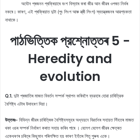
অযৌন প্ৰজনন প্ৰক্ৰিয়াৰে বংশ বিস্তাৰ কৰা জীৱ আন জীৱৰ ওপৰত নিৰ্ভৰ
নকৰে। কাৰণ, এই প্ৰক্ৰিয়াত দুটা (পুং লিংগ আৰু স্ত্ৰী লিংগ) স্বতন্ত্ৰজনৰ আৱশ্যকতা
নাথাকে।
পাঠভিত্তিক প্রশ্নোত্তৰ 5 -
Heredity and
evolution
Q.1.
দুটা প্ৰজাতিৰ মাজত বিবর্তন সম্পর্ক স্থাপন কৰিবলৈ ব্যৱহাৰ হোৱা চাৰিত্রিক
বৈশিষ্ট্য এটাৰ উদাহৰণ দিয়া।
উত্তৰঃ-
বিভিন্ন জীৱৰ চাৰিত্ৰিক বৈশিষ্ট্যসমূহৰ অধ্যয়নে বিৱৰ্তনৰ সহায়ত সিঁহতৰ মাজত
থকা ওচৰ সম্পৰ্ক নিৰ্ধাৰণ কৰাত সহায় কৰিব পাৰে । বেলেগ বেলেগ জীৱৰ ক্ষেত্ৰত
একেধৰণৰ চৰিত্ৰ কিছুমান পৰিলক্ষিত হয় কাৰণ ইহঁতৰ পিতৃ পুৰুষ একে।