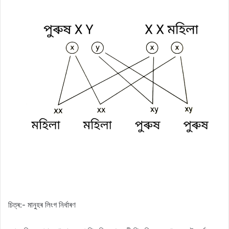
চিত্ৰ:- মানুহৰ লিংগ নিৰ্ধাৰণ