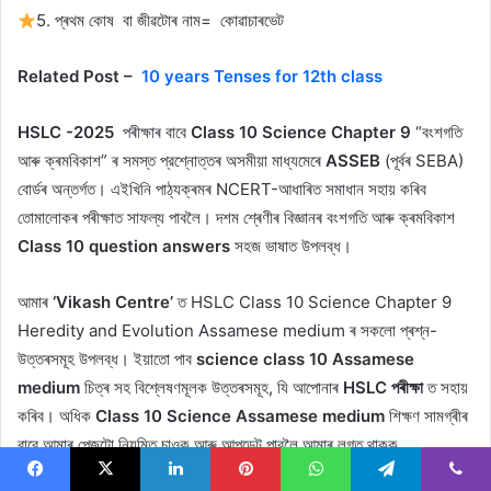
5. প্ৰথম কোষ বা জীৱটোৰ নাম= কোৱাচাৰভেট
Related Post –
10 years Tenses for 12th class
HSLC -2025
পৰীক্ষাৰ বাবে
Class 10 Science Chapter
9
“বংশগতি
আৰু ক্ৰমবিকাশ” ৰ সমস্ত প্রশ্নোত্তৰ অসমীয়া মাধ্যমেৰে
ASSEB
(পূৰ্বৰ SEBA)
বোর্ডৰ অন্তৰ্গত। এইখিনি পাঠ্যক্ৰমৰ NCERT-আধাৰিত সমাধান সহায় কৰিব
তোমালোকৰ পৰীক্ষাত সাফল্য পাবলৈ। দশম শ্ৰেণীৰ বিজ্ঞানৰ বংশগতি আৰু ক্ৰমবিকাশ
Class 10 question answers
সহজ ভাষাত উপলব্ধ।
আমাৰ
‘Vikash Centre’
ত HSLC Class 10 Science Chapter 9
Heredity and Evolution Assamese medium ৰ সকলো প্ৰশ্ন-
উত্তৰসমূহ উপলব্ধ। ইয়াতো পাব
science class 10 Assamese
medium
চিত্ৰ সহ বিশ্লেষণমূলক উত্তৰসমূহ, যি আপোনাৰ
HSLC পৰীক্ষা
ত সহায়
কৰিব। অধিক
Class 10 Science Assamese medium
শিক্ষণ সামগ্ৰীৰ
বাবে আমাৰ পেজটো নিয়মিত চাওক আৰু আপডেট পাবলৈ আমাৰ লগত থাকক
Facebook
X
LinkedIn
Pinterest
WhatsApp
Telegram
Viber