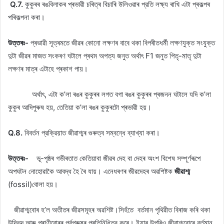
Q.7.
কুকুৰৰ ৰঙবিলাকৰ প্ৰভাৱী চৰিত্ৰ বিচাৰি উলিওৱাৰ প্রতি লক্ষ্য ৰাখি এটা প্ৰকল্পৰ
পৰিকল্পনা কৰা।
উত্তৰঃ-
প্ৰভাৱী সূত্ৰমতে জীৱৰ কোনো লক্ষণৰ বাবে থকা বিপৰীতধৰ্মী লক্ষণযুক্ত সংযুক্ত
দুটা জীৱৰ মাজত সংকৰণ ঘটালে প্ৰথম অপত্য জনুত অৰ্থাৎ F1 জনুত পিতৃ-মাতৃ দুটা
লক্ষণৰ মাত্ৰ এটাহে প্ৰকাশ পায়।
অৰ্থাৎ, এটা ক’লা ৰঙৰ কুকুৰৰ লগত বগা ৰঙৰ কুকুৰৰ প্ৰজনন ঘটালে যদি ক’লা
কুকুৰ আদিপুৰুষ হয়, তেতিয়া ক’লা ৰঙৰ কুকুৰটো প্ৰভাৱী হয়।
Q.8.
বিবর্তন প্রক্রিয়াত জীৱাশ্মৰ গুৰুত্ব সম্বন্ধে ব্যাখ্যা কৰা।
উত্তৰঃ-
ভূ-পৃষ্ঠৰ গভীৰতাত কেতিয়াবা জীৱৰ দেহ বা দেহৰ অংশ বিশেষ সম্পূৰ্ণৰূপে
অপঘটন নোহোৱাকৈ আবদ্ধ হৈ ৰৈ যায়। এনেধৰণৰ জীৱদেহৰ অৱশিষ্টক
জীৱাশ্ম
(fossil)বোলা হয়।
জীৱাশ্মবোৰ হ’ল অতীতৰ জীৱসমূহৰ অৱশিষ্ট।সিহঁতে বর্তমান পৃথিৱীত বিৰাজ কৰি থকা
উদ্ভিদ আৰু প্ৰাণীবোৰৰ পূৰ্বপুৰুষৰ প্ৰতিনিধিত্ব কৰে। ইয়াৰ উপৰিও জীৱাশ্মবোৰে বর্তমান