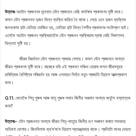
উত্তৰঃ
অযৌন প্ৰজননৰ তুলনাত যৌন প্ৰজননে বেছি কাৰ্যক্ষম প্ৰকাৰণৰ সৃষ্টি কৰে।
কাৰণ যৌন প্ৰজননত দুজন ভিন্ন ব্যক্তি জড়িত হৈ থাকে। সেয়ে এনে দুজন ব্যক্তিৰ
জননকোষ দুটা যেতিয়া যোজিত হয়, তেতিয়া দুটা ভিন্ন শৈলীৰ প্ৰকাৰণৰ সংমিশ্ৰণ ঘটে।
এনেকৈ অযৌন প্ৰজনন প্ৰক্ৰিয়াতকৈ যৌন প্ৰজনন প্ৰক্ৰিয়াৰ দ্বাৰা বেছি বিকাশসহ
ভিন্নতা সৃষ্টি হয়।
জীৱৰ বিৱৰ্তনত যৌন প্ৰজননে প্ৰভাৱ পেলায়। কাৰণ যৌন প্ৰজননে অপত্য
জীৱত প্ৰকৰণৰ সৃষ্টি কৰে। বহুবছৰ ধৰি এই প্ৰকৰণ সঞ্চিত হোৱাৰ ফলত জীৱসমূহৰ
চাৰিত্ৰিক বৈশিষ্ট্যৰ পৰিৱৰ্তন হয় আৰু এসময়ত সিহঁত নতুন প্ৰজাতি হিচাপে আত্মপ্ৰকাশ
কৰে।
Q.11.
কেনেকৈ পিতৃ পুৰুষ আৰু মাতৃ পুৰুষ সমান জিনীয় অৱদান অপত্য জনুলৈ হস্তান্তৰ
কৰে?
উত্তৰঃ-
যৌন প্রজননত অপত্য জীৱত পিতৃ-মাতৃয়ে জিনীয় গুণ সঞ্চাৰণ কৰাত সমভাৱে
অহিৰণা যোগায়। জিনবিলাক ক্র’ম’জ’ম হিচাপে স্বতন্ত্রভাৱে থাকে। প্ৰতিটো মানৱ দেহতে