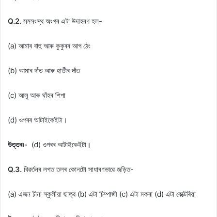
Q.2.
সমসংস্থ অংগৰ এটা উদাহৰণ হল-
(a) আমাৰ বাহু আৰু কুকুৰৰ আগ ঠেং
(b) আমাৰ দাঁত আৰু হাতীৰ দাঁত
(c) আলু আৰু ঘাঁহৰ শিপা
(d) ওপৰৰ আটাইকেইটা।
উত্তৰঃ-
(d) ওপৰৰ আটাইকেইটা।
Q.3.
বিৱর্তনৰ লগত তলৰ কোনটো সাধাৰণভাৱে জড়িত-
(a) এজন চীনা স্কুলীয়া ছাত্র (b) এটা চিম্পাজী (c) এটা মকৰা (d) এটা বেক্টেৰিয়া