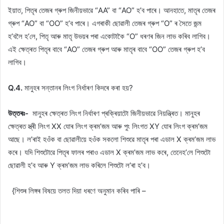
ইয়াত, পিতৃৰ তেজৰ গ্ৰুপ জিনীয়ভাৱে “AA” বা “AO” হ’ব পাৰে। আনহাতে, মাতৃৰ তেজৰ
গ্ৰুপ “AO” বা “OO” হ’ব পাৰে। এগৰাকী ছোৱালী তেজৰ গ্ৰুপ “O” ৰ সৈতে জন্ম
হ’বলৈ হ’লে, পিতৃ আৰু মাতৃ উভয়ৰ পৰা একোটাকৈ “O” ধৰণৰ জিন লাভ কৰিব লাগিব।
এই ক্ষেত্ৰত পিতৃৰ বাবে “AO” তেজৰ গ্ৰুপ আৰু মাতৃৰ বাবে “OO” তেজৰ গ্ৰুপ হ’ব
লাগিব।
Q.4.
মানুহৰ সন্তানৰ লিংগ নিৰ্ধাৰণ কিদৰে কৰা হয়?
উত্তৰঃ-
মানুহৰ ক্ষেত্ৰত লিংগ নিৰ্ধাৰণ প্ৰক্ৰিয়াটো জিনীয়ভাৱে নিয়ন্ত্ৰিত। মানুহৰ
ক্ষেত্ৰত স্ত্ৰী লিংগ XX যোৰ লিংগ ক্ৰম’জম আৰু পুং লিংগত XY যোৰ লিংগ ক্ৰম’জম
আছে। ল’ৰাই হওঁক বা ছোৱালীয়ে হওঁক সকলো শিশুৱে মাতৃৰ পৰা এডাল X ক্ৰম’জম লাভ
কৰে। যদি শিশুটোৱে পিতৃৰ ফালৰ পৰাও এডাল X ক্ৰম’জম লাভ কৰে, তেনেহ’লে শিশুটো
ছোৱালী হ’ব আৰু Y ক্ৰম’জম লাভ কৰিলে শিশুটো ল’ৰা হ’ব।
{শিশুৰ লিঙ্গৰ বিষয়ে তলত দিয়া ধৰণে অনুমান কৰিব পাৰি –