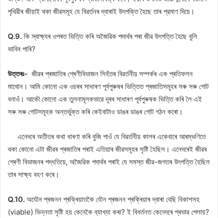
পৃথিৱীৰ জীয়াই থকা জীৱসমূহ যে বিৱৰ্তনৰ দ্বাৰাই উৎপক্তি হৈছে তাৰ প্রমাণ দিয়ে।
Q.9.
কি স্বাক্ষ্যৰ ওপৰত ভিত্তি কৰি অজৈৱিক পদাৰ্থৰ পৰা জীৱ উৎপত্তি হৈছে বুলি
ভাবিব পাৰি?
উত্তৰঃ-
জীৱৰ প্ৰজাতিৰ শ্ৰেণীবিভাজন সিহঁতৰ বিৱৰ্তনীয় সম্পৰ্কৰ এক প্ৰতিফলন
মাথোন। আমি কোনো এক ওচৰৰ সাধাৰণ পূৰ্বপুৰুষৰ ভিত্তিত প্ৰজাতিসমূহৰ সৰু সৰু গোট
বনাওঁ। আকৌ কোনো এক তুলনামূলকভাৱে দূৰৰ সাধাৰণ পূৰ্বপুৰুষক ভিত্তি কৰি লৈ এই
সৰু সৰু গোটসমূহক অন্তৰ্ভুক্ত কৰি কেইবাটাও ডাঙৰ ডাঙৰ গোট গঠন কৰো।
এনেদৰে অতীতৰ কথা ধাৰণা কৰি বুজি পাওঁ যে বিৱৰ্তনীয় কালৰ একেবাৰে আৰম্ভণিতে
থকা কোনো এটা জীৱৰ প্ৰজাতিৰ পৰাই এতিয়াৰ জীৱসমূহৰ সৃষ্টি হৈছিল। এনেদৰেই জীৱৰ
শ্ৰেণী বিভাজনৰ পদ্ধতিয়ে, অজৈৱিক পদাৰ্থৰ পৰাই যে সমস্ত জীৱ-জগতৰ উৎপত্তি হৈছিল
তাৰ সাক্ষ্য বহণ কৰে।
Q.10.
অযৌন প্ৰজনন প্ৰক্ৰিয়াতকৈ যৌন প্ৰজনন প্ৰক্ৰিয়াৰ দ্বাৰা বেছি বিকাশসহ
(viable) ভিন্নতা সৃষ্টি হয় কেনেকৈ ব্যাখ্যা কৰা? ই বিবৰ্তনত কেনেদৰে প্ৰভাৱ পেলায়?