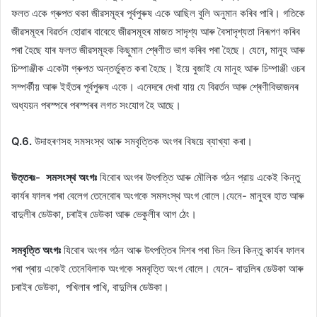
ফলত একে গ্ৰুপত থকা জীৱসমূহৰ পূৰ্বপুৰুষ একে আছিল বুলি অনুমান কৰিব পাৰি। গতিকে
জীৱসমূহৰ বিৱৰ্তন হোৱাৰ বাবেহে জীৱসমূহৰ মাজত সাদৃশ্য আৰু বৈসাদৃশ্যতা নিৰূপণ কৰিব
পৰা হৈছে যাৰ ফলত জীৱসমূহক কিছুমান শ্ৰেণীত ভাগ কৰিব পৰা হৈছে। যেনে, মানুহ আৰু
চিম্পাঞ্জীক একেটা গ্ৰুপত অন্তৰ্ভুক্ত কৰা হৈছে। ইয়ে বুজাই যে মানুহ আৰু চিম্পাঞ্জী ওচৰ
সম্পৰ্কীয় আৰু ইহঁতৰ পূৰ্বপুৰুষ একে। এনেদৰে দেখা যায় যে বিৱৰ্তন আৰু শ্ৰেণীবিভাজনৰ
অধ্যয়ন পৰস্পৰে পৰস্পৰৰ লগত সংযোগ হৈ আছে।
Q.6.
উদাহৰণসহ সমসংস্থ আৰু সমবৃত্তিক অংগৰ বিষয়ে ব্যাখ্যা কৰা।
উত্তৰঃ-
সমসংস্থ অংগঃ
যিবােৰ অংগৰ উৎপত্তি আৰু মৌলিক গঠন প্রায় একেই কিন্তু
কার্যৰ ফালৰ পৰা বেলেগ তেনেবােৰ অংগকে সমসংস্থ অংগ বােলে।যেনে- মানুহৰ হাত আৰু
বাদুলীৰ ডেউকা, চৰাইৰ ডেউকা আৰু ভেকুলীৰ আগ ঠেং।
সমবৃত্তি অংগঃ
যিবােৰ অংগৰ গঠন আৰু উৎপত্তিৰ দিশৰ পৰা ভিন ভিন কিন্তু কার্যৰ ফালৰ
পৰা প্ৰায় একেই তেনেবিলাক অংগকে সমবৃত্তি অংগ বােলে। যেনে- বাদুলিৰ ডেউকা আৰু
চৰাইৰ ডেউকা, পখিলাৰ পাখি, বাদুলিৰ ডেউকা।