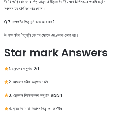
উঃ যি প্রক্রিয়াৰ দ্বাৰা পিতৃ-মাতৃৰ চাৰিত্রিক বৈশিষ্ট্য অপৰিৱর্তিতভাৱে পৰৱৰ্তী জনুলৈ
সঞ্চালন হয় তার্ক বংশগতি বােলে।
Q.7.
বংশগতিৰ পিতৃ বুলি কাক জনা যায়?
উঃ বংশগতিৰ পিতৃ বুলি গ্রেগ’ৰ জোহান মেণ্ডেলক কোৱা হয়।
Star mark Answers
1. মেন্ডেলৰ অনুপাত 3ঃ1
2. মেন্ডেলৰ জনীয় অনুপাত 1ঃ2ঃ1
3. মেন্ডেলৰ দ্বিসংকৰনৰ অনুপাত 9ঃ3ঃ3ঃ1
4. ক্ৰমবিকাশ বা বিৱৰ্তনৰ পিতৃ = ডাৰ’উন