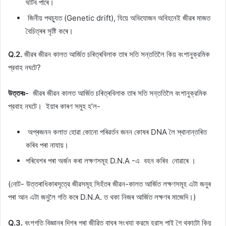
ঘটিব পাৰে।
জিনীয় পথচ্যুত (Genetic drift), যিয়ে অভিযোজন অবিহনেই জীৱৰ মাজত
বৈচিত্ৰৰ সৃষ্টি কৰে।
Q.2.
জীৱৰ জীৱন কালত আৰ্জিত চৰিত্ৰবিলাক তাৰ সতি সন্ততিলৈ কিয় বংশানুক্রমিক
প্রবাহ নঘটে?
উত্তৰঃ-
জীৱৰ জীৱন কালত আৰ্জিত চৰিত্ৰবিলাক তাৰ সতি সন্ততিলৈ বংশানুক্রমিক
প্রবাহ নঘটে। ইয়াৰ কাৰণ সমুহ হ’ল-
অপ্ৰজনন কলাত হোৱা কোনো পৰিৱৰ্তন জনন কোষৰ DNA লৈ স্থানান্তৰিত
কৰিব পৰা নাযায়।
পৰিবেশৰ পৰা অৰ্জন কৰা লক্ষণসমূহ D.N.A -এ বহন কৰিব নোৱাৰে ।
(নোট- উত্তৰাধিকাৰসূত্রে জীৱসমূহ সিহঁতৰ জীৱন-কালত আৰ্জিত লক্ষণসমূহ এটা জনুৰ
পৰা আন এটা জনুলৈ গতি কৰে D.N.A. ত থকা নিজৰ আৰ্জিত লক্ষণৰ মাজেদি।)
Q.3.
বংশগতি বিজ্ঞানৰ দিশৰ পৰা জীৱিত বাঘৰ সংখ্যা ক্রমে হ্রাস পাই গৈ থকাটো কিয়