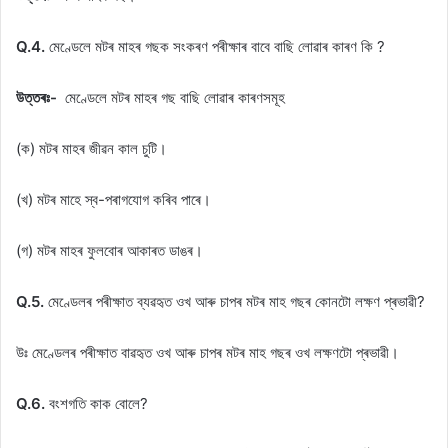
Q.4.
মেণ্ডেলে মটৰ মাহৰ গছক সংকৰণ পৰীক্ষাৰ বাবে বাছি লােৱাৰ কাৰণ কি ?
উত্তৰঃ-
মেণ্ডেলে মটৰ মাহৰ গছ বাছি লােৱাৰ কাৰণসমূহ
(ক) মটৰ মাহৰ জীৱন কাল চুটি।
(খ) মটৰ মাহে স্ব-পৰাগযােগ কৰিব পাৰে।
(গ) মটৰ মাহৰ ফুলবােৰ আকাৰত ডাঙৰ।
Q.5.
মেণ্ডেলৰ পৰীক্ষাত ব্যৱহৃত ওখ আৰু চাপৰ মটৰ মাহ গছৰ কোনটো লক্ষণ প্ৰভাৱী?
উঃ মেণ্ডেলৰ পৰীক্ষাত বাৱহৃত ওখ আৰু চাপৰ মটৰ মাহ গছৰ ওখ লক্ষণটো প্ৰভাৱী।
Q.6.
বংশগতি কাক বােলে?