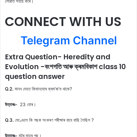
লোৱাত সহায় কৰে।
CONNECT WITH US
Telegram Channel
Extra Question- Heredity and
Evolution -বংশগতি আৰু ক্ৰমবিকাশ class 10
question answer
Q.2.
মানব দেহত কিমানযােৰ ক্ৰম’জ’ম থাকে?
উত্তৰঃ-
23 যােৰ।
Q.3.
মেণ্ডেলে কি গছক সংকৰণ পৰীক্ষাৰ বাবে বাছি লৈছিল ?
উত্তৰঃ-
মটৰ মাহৰ গছ।