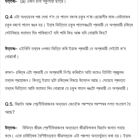
উত্তৰঃ-
(a) এজন চীনা স্কুলীয়া ছাত্র।
Q.4
এটা অধ্যয়নৰ পৰা দেখা গ’ল যে পাতল বৰণৰ চকুৰ ল’ৰা-ছােৱালীৰ মাক-দেউতাকৰ
চকুৰ বৰণাে পাতল ৰঙৰ হয়। ইয়াৰ ভিত্তিত চকুৰ পাতলৰঙটো প্ৰভাৱী নে অপ্ৰভাৱী চৰিত্ৰ
সেইবিষয়ে মতামত দিব পাৰিবানে? যদি পাৰি কিয় আৰু যদি নােৱাৰি কিয়?
উত্তৰঃ-
এইখিনি তথ্যৰ ওপৰত ভিত্তি কৰি ইয়াক প্ৰভাৱী নে অপ্ৰভাৱী সেইটো ক’ব
নোৱাৰোঁ।
কাৰণ- চৰিত্ৰ এটা প্ৰভাবী নে অপ্ৰভাবী নিৰ্ণয় কৰিবলৈ অতি কমেও তিনিটা প্ৰজন্মৰ
তথ্যৰ প্ৰয়োজন। কিন্তু ইয়াত দুটা চৰিত্ৰৰ বিষয়ে উল্লেখ আছে। সেয়েহে প্ৰদত্ত
তথ্যৰ ভিত্তিত আমি মতামত দিব নোৱাৰো যে চকুৰ পাতল ৰঙটো প্ৰভাৱী নে অপ্ৰভাৱী।
Q.5.
বিৱৰ্তন আৰু শ্রেণীবিভাজনৰ অধ্যয়ন কেনেকৈ পৰস্পৰে পৰস্পৰৰ লগত সংযােগ হৈ
আছে?
উত্তৰঃ-
বিভিন্ন জীৱৰ শ্ৰেণীবিভাজনৰ অধ্যয়নে জীৱবিলাকৰ বিৱৰ্তন জনাত সহায়
কৰে। একে চাৰিত্ৰিক বৈশিষ্ট্যযুক্ত জীৱসমূহক এটা গ্ৰুপত অন্তৰ্ভুক্ত কৰা হয়। ইয়াৰ