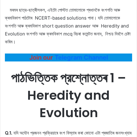
মৰমৰ ছাত্র-ছাত্ৰীসকল, এইটো পোস্টত তোমালোকে প্ৰধানকৈ বংশগতি আৰু
ক্ৰমবিকাশ পাঠটোৰ NCERT-based solutions পাবা। যদি তোমালোকে
বংশগতি আৰু ক্ৰমবিকাশ short question answer আৰু Heredity and
Evolution বংশগতি আৰু ক্ৰমবিকাশ mcq বিচৰা কমেন্টত জনাব, নিশ্চয় দিবলৈ চেষ্টা
কৰিম।
Join our
Telegram Channel
পাঠভিত্তিক প্রশ্নোত্তৰ 1 –
Heredity and
Evolution
Q.1.
যদি অযৌন প্রজনন প্রক্রিয়াৰে বংশ বিস্তাৰ কৰা কোনো এটা প্ৰজাতিৰ জনসংখ্যাৰ