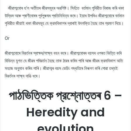
জীৱাশ্মবোৰ হ’ল অতীতৰ জীৱসমূহৰ অৱশিষ্ট। সিহঁতে বর্তমান পৃথিৱীত বিৰাজ কৰি থকা
উদ্ভিদ আৰু প্ৰাণীবোৰৰ পূৰ্বপুৰুষৰ প্ৰতিনিধিত্ব কৰে। ইয়াৰ উপৰিও জীৱাশ্মবোৰে বর্তমান
পৃথিৱীত জীয়াই থকা জীৱসমূহ যে ক্রমবিকাশৰ দ্বাৰাই উৎপক্তি হৈছে তাৰ প্রমাণ দিয়ে।
Or
জীৱাশ্মবােৰে বিৱর্তনৰ স্বাক্ষৰ/সাক্ষ্য বহন কৰে। জীৱাশ্মবােৰৰ বয়সৰ ওপৰত ভিত্তি কৰি
বিভিন্ন যুগত যে জীৱৰ পৰিৱৰ্তন হৈছে তাক ঠাৱৰ কৰিব পাৰি আৰু জীৱৰ ক্রমবিকাশ অতি
সহজে অনুমান কৰিব পাৰি। জীৱাশ্মৰ বয়স ডেচিং পদ্ধতিৰে নিৰূপণ কৰি পােৱা তথ্যই
বিৱৰ্তনৰ সাক্ষ্য দাঙি ধৰে।
পাঠভিত্তিক প্রশ্নোত্তৰ 6 –
Heredity and
evolution