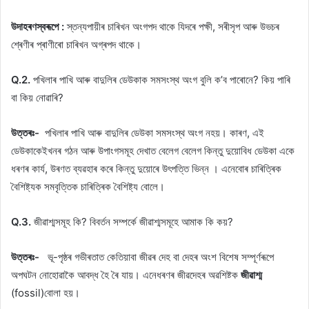
উদাহৰণস্বৰূপে :
স্তন্যপায়ীৰ চাৰিখন অংগপদ থাকে যিদৰে পক্ষী, সৰীসৃপ আৰু উভচৰ
শ্ৰেণীৰ প্ৰাণীৰো চাৰিখন অগ্ৰপদ থাকে।
Q.2.
পখিলাৰ পাখি আৰু বাদুলিৰ ডেউকাক সমসংস্থ অংগ বুলি ক’ব পাৰোনে? কিয় পাৰি
বা কিয় নোৱাৰি?
উত্তৰঃ-
পখিলাৰ পাখি আৰু বাদুলিৰ ডেউকা সমসংস্থ অংগ নহয়। কাৰণ, এই
ডেউকাকেইখনৰ গঠন আৰু উপাংগসমূহ দেখাত বেলেগ বেলেগ কিন্তু দুয়োবিধ ডেউকা একে
ধৰণৰ কাৰ্য, উৰণত ব্যৱহাৰ কৰে কিন্তু দুয়োৰে উৎপত্তি ভিন্ন । এনেবোৰ চাৰিত্ৰিক
বৈশিষ্ট্যক সমবৃত্তিক চাৰিত্ৰিক বৈশিষ্ট্য বোলে।
Q.3.
জীৱাশ্মসমূহ কি? বিবর্তন সম্পর্কে জীৱাশ্মসমূহে আমাক কি কয়?
উত্তৰঃ-
ভূ-পৃষ্ঠৰ গভীৰতাত কেতিয়াবা জীৱৰ দেহ বা দেহৰ অংশ বিশেষ সম্পূৰ্ণৰূপে
অপঘটন নোহোৱাকৈ আবদ্ধ হৈ ৰৈ যায়। এনেধৰণৰ জীৱদেহৰ অৱশিষ্টক
জীৱাশ্ম
(fossil)বোলা হয়।