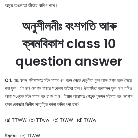
আবৃত অঞ্চলতাে জীয়াই থাকিব পাৰে।
অনুশীলনীঃ
বংশগতি আৰু
ক্ৰমবিকাশ class 10
question answer
Q.1.
মেণ্ডেলৰ পৰীক্ষামতে মটৰ মাহৰ ওখ গছৰ সৈতে বেঙুণীয়া ফুল আৰু চাপৰ গছৰ সৈতে
বগা ফুল, এই দুই জোপাৰ মাজত সংকৰণ ঘটোৱা হ’ল। উৎপাদিত গছবােৰৰ ফুল হ’ল যদিও
আধা সংখ্যক মটৰ মাহৰ গছ চাপৰ হ’ল। ইয়াৰ আভাসত পৈতৃক পুৰুষৰ মটমাহ গছ জোপাৰ
তলৰ কোনটো জিনীয় সংযুক্তি বর্ণনা কৰিব পৰা হ’ব?
(a) TTWW (b) TTww (c) TtWW (d) TtWw
উত্তৰঃ-
(c) TtWW