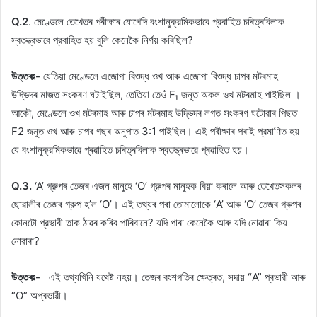
Q.2
. মেণ্ডেলে তেখেতৰ পৰীক্ষাৰ যোগেদি বংশানুক্রমিকভাবে প্রবাহিত চৰিত্ৰবিলাক
স্বতন্ত্রভাবে প্রবাহিত হয় বুলি কেনেকৈ নির্ণয় কৰিছিল?
উত্তৰঃ-
যেতিয়া মেণ্ডেলে এজোপা বিশুদ্ধ ওখ আৰু এজোপা বিশুদ্ধ চাপৰ মটৰমাহ
উদ্ভিদৰ মাজত সংকৰণ ঘটাইছিল, তেতিয়া তেওঁ F₁ জনুত অকল ওখ মটৰমাহ পাইছিল ।
আকৌ, মেণ্ডেলে ওখ মটৰমাহ আৰু চাপৰ মটৰমাহ উদ্ভিদৰ লগত সংকৰণ ঘটোৱাৰ পিছত
F2 জনুত ওখ আৰু চাপৰ গছৰ অনুপাত 3:1 পাইছিল। এই পৰীক্ষাৰ পৰাই প্রমাণিত হয়
যে বংশানুক্রমিকভাৱে প্ৰৱাহিত চৰিত্ৰবিলাক স্বতন্ত্ৰভাৱে প্ৰৱাহিত হয়।
Q.3.
‘A’ গ্রুপৰ তেজৰ এজন মানুহে ‘O’ গ্রুপৰ মানুহক বিয়া কৰালে আৰু তেখেতসকলৰ
ছোৱালীৰ তেজৰ গ্রুপ হ’ল ‘O’। এই তথ্যৰ পৰা তোমালোকে ‘A’ আৰু ‘O’ তেজৰ গ্ৰুপৰ
কোনটো প্রভাবী তাক ঠাৱৰ কৰিব পাৰিবানে? যদি পাৰা কেনেকৈ আৰু যদি নোৱাৰা কিয়
নোৱাৰা?
উত্তৰঃ-
এই তথ্যখিনি যথেষ্ট নহয়। তেজৰ বংশগতিৰ ক্ষেত্ৰত, সদায় “A” প্ৰভাৱী আৰু
“O” অপ্ৰভাৱী।