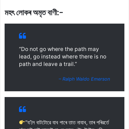
মহৎ লোকৰ অমৃত বাণী:-
“Do not go where the path may
lead, go instead where there is no
path and leave a trail.”
– Ralph Waldo Emerson
”য’লৈ বাটটোৱে যাব পাৰে তাত নাযাব, তাৰ পৰিৱৰ্তে