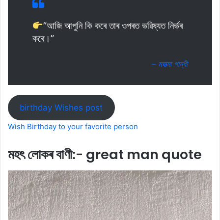
”আজি আপুনি কি কৰে তাৰ ওপৰত ভৱিষ্যত নিৰ্ভৰ
কৰে।”
– মহাত্মা গান্ধী
birthday Wishes post
Wish Birthday to your favorite person
মহৎ লোকৰ বাণী:- great man quote