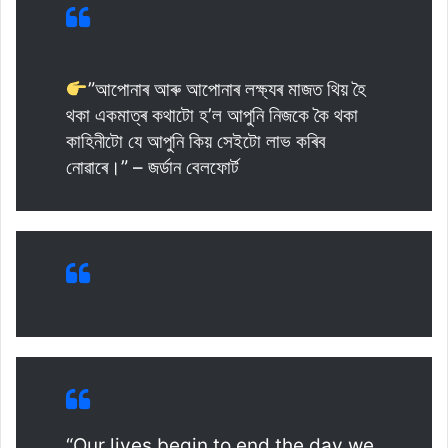
”আপোনাৰ আৰু আপোনাৰ লক্ষ্যৰ মাজত থিয় হৈ
থকা একমাত্ৰ কথাটো হ’ল আপুনি নিজকে কৈ থকা
কাহিনীটো যে আপুনি কিয় সেইটো লাভ কৰিব
নোৱাৰে।” – জৰ্ডান বেলফোৰ্ট
“Our lives begin to end the day we