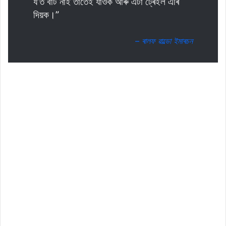
য’ত বাট নাই তাতেই যাওক আৰু এটা ট্ৰেইল এৰি
দিয়ক।”
– ৰালফ ৱাল্ডো ইমাৰচন