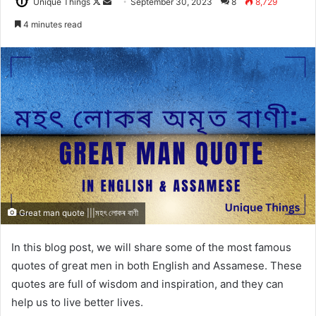
Follow
Send
Unique Things
September 30, 2023
8
8,729
on
an
4 minutes read
X
email
Great man quote |||মহৎ লোকৰ বাণী
In this blog post, we will share some of the most famous
quotes of great men in both English and Assamese. These
quotes are full of wisdom and inspiration, and they can
help us to live better lives.