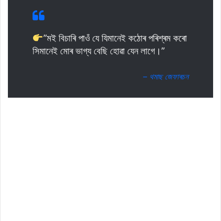
”মই বিচাৰি পাওঁ যে যিমানেই কঠোৰ পৰিশ্ৰম কৰো
সিমানেই মোৰ ভাগ্য বেছি হোৱা যেন লাগে।”
– থমাছ জেফাৰচন