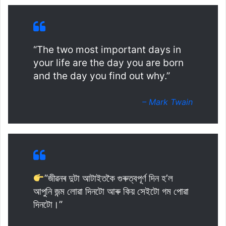
“The two most important days in
your life are the day you are born
and the day you find out why.”
– Mark Twain
”জীৱনৰ দুটা আটাইতকৈ গুৰুত্বপূৰ্ণ দিন হ’ল
আপুনি জন্ম লোৱা দিনটো আৰু কিয় সেইটো গম পোৱা
দিনটো।”