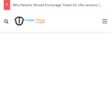
Why Parents Should Encourage Travel for Life Lessons | Ocibul Oc
Search for
M