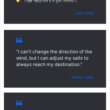
“শ্ৰেষ্ঠ প্ৰতিশোধ হ’ল বৃহৎ সফলতা।”
– ফ্ৰেংক চিনাট্ৰা
“I can’t change the direction of the
wind, but I can adjust my sails to
always reach my destination.”
Jimmy Dean