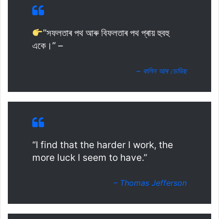
”সফলতাৰ পথ আৰু বিফলতাৰ পথ প্ৰায় হুবহু
একে।” –
– কলিন আৰ ডেভিছ
“I find that the harder I work, the
more luck I seem to have.”
– Thomas Jefferson