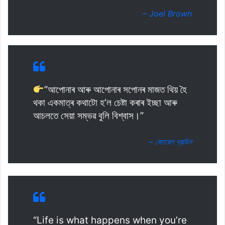
– Joel Brown
”আপোনাৰ আৰু আপোনাৰ সপোনৰ মাজত থিয় হৈ
থকা একমাত্ৰ কথাটো হ’ল চেষ্টা কৰাৰ ইচ্ছা আৰু
আচলতে সেয়া সম্ভৱ বুলি বিশ্বাস।”
– জোৱেল ব্রাউন
“Life is what happens when you’re