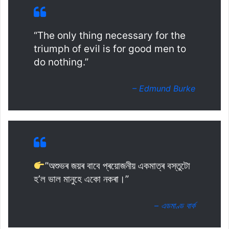
“The only thing necessary for the
triumph of evil is for good men to
do nothing.”
– Edmund Burke
”অশুভৰ জয়ৰ বাবে প্ৰয়োজনীয় একমাত্ৰ বস্তুটো
হ’ল ভাল মানুহে একো নকৰা।”
– এডমাণ্ড বাৰ্ক