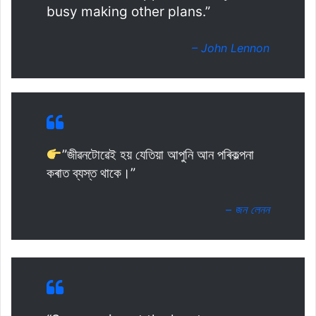
busy making other plans.”
– John Lennon
”জীৱনটোৱেই হয় যেতিয়া আপুনি আন পৰিকল্পনা
কৰাত ব্যস্ত থাকে।”
– জন লেনন