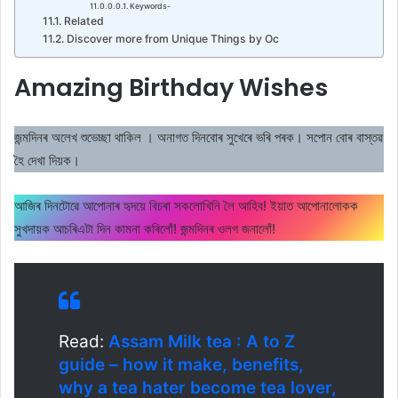
Keywords-
Related
Discover more from Unique Things by Oc
Amazing Birthday Wishes
জন্মদিনৰ অলেখ শুভেচ্ছা থাকিল । অনাগত দিনবোৰ সুখেৰে ভৰি পৰক। সপোন বোৰ বাস্তৱ
হৈ দেখা দিয়ক।
আজিৰ দিনটোৱে আপোনাৰ হৃদয়ে বিচৰা সকলোখিনি লৈ আহিব! ইয়াত আপোনালোকক
সুখদায়ক আচৰিএটা দিন কামনা কৰিলোঁ! জন্মদিনৰ ওলগ জনালোঁ!
Read:
Assam Milk tea : A to Z
guide – how it make, benefits,
why a tea hater become tea lover,