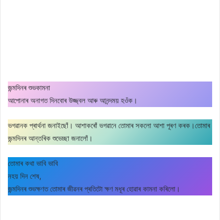
জন্মদিনৰ শুভকামনা
আপোনাৰ অনাগত দিনবোৰ উজ্জ্বল আৰু আনন্দময় হওঁক।
ভগৱানক প্ৰাৰ্থনা জনাইছোঁ। আশাকৰোঁ ভগৱানে তোমাৰ সকলো আশা পূৰণ কৰক।তোমাৰ
জন্মদিনৰ আন্তৰিক শুভেচ্ছা জনালোঁ।
তোমাৰ কথা ভাবি ভাবি
নহয় দিন শেষ,
জন্মদিনৰ শুভক্ষণত তোমাৰ জীৱনৰ প্ৰতিটো ক্ষণ মধূৰ হোৱাৰ কামনা কৰিলো।