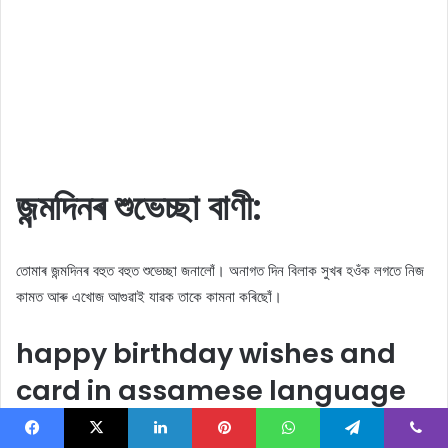
জন্মদিনৰ শুভেচ্ছা বাণী:
তোমাৰ জন্মদিনৰ বহুত বহুত শুভেচ্ছা জনালোঁ। অনাগত দিন বিলাক সুখৰ হওঁক লগতে নিজ
কামত আৰু এখোজ আগুৱাই যাৱক তাকে কামনা কৰিছোঁ।
happy birthday wishes and
card in assamese language
জন্মদিনৰ বহুত বহুত শুভেচ্ছা থাকিল তোমালৈ…
Facebook
X
LinkedIn
Pinterest
WhatsApp
Telegram
Viber