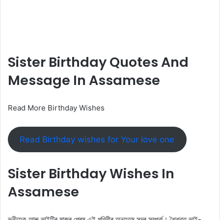
Sister Birthday Quotes And
Message In Assamese
Read More Birthday Wishes
Read Birthday wishes for Your love one
Sister Birthday Wishes In
Assamese
ভনীয়েক আৰু ভাইটিৰ মাজৰ প্ৰেম এই পৃথিৱীৰ অন্যতম সুন্দৰ সম্পৰ্ক। শৈশৱত ভাই-