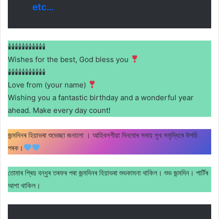
etc…
🕯🕯🕯🕯🕯🕯🕯🕯🕯🕯🕯
Wishes for the best, God bless you
🕯🕯🕯🕯🕯🕯🕯🕯🕯🕯🕯
Love from (your name)
Wishing you a fantastic birthday and a wonderful year
ahead. Make every day count!
জন্মদিনৰ হিয়াভৰা শুভেচ্ছা জনালো । আহিবলগীয়া দিনবোৰ সদায় সুখ সমৃদ্ধিৰে উপচি
পৰক।
তোমাৰ প্ৰিয় বন্ধুৰ তৰফৰ পৰা জন্মদিনৰ হিয়াভৰা শুভকামনা থাকিল। শুভ জন্মদিন। পাৰ্টিৰ
আশা থাকিল।