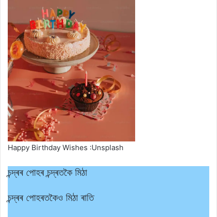
Happy Birthday Wishes :Unsplash
চন্দ্ৰৰ পোহৰ চন্দ্ৰতকৈ মিঠা
চন্দ্ৰৰ পোহৰতকৈও মিঠা ৰাতি