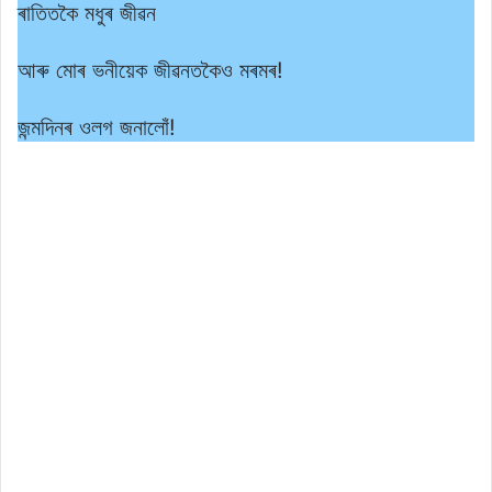
ৰাতিতকৈ মধুৰ জীৱন
আৰু মোৰ ভনীয়েক জীৱনতকৈও মৰমৰ!
জন্মদিনৰ ওলগ জনালোঁ!