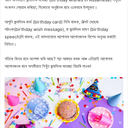
সংকলন শ্বেয়াৰ কৰিছো, যিকোনো অনুষ্ঠানৰ বাবে একেবাৰে উপযুক্ত।
আপুনি জন্মদিনৰ কাৰ্ড (birthday card) লিখি থাকক, টেক্সট মেছেজ
পঠাওক(birthday wish message), বা জন্মদিনৰ ভাষণ (birthday
speech)দি থাকক, এই কামনাবোৰে আপোনাৰ আপোনজনক বিশেষ অনুভৱ কৰাটো
নিশ্চিত।
গতিকে কিহৰ বাবে অপেক্ষা কৰি আছে? পঢ়া আৰম্ভ কৰক আৰু এতিয়াই আপোনাৰ
আপোনজনৰ বাবে অসমীয়াত নিখুঁত জন্মদিনৰ শুভেচ্ছা বিচাৰি পাওক!