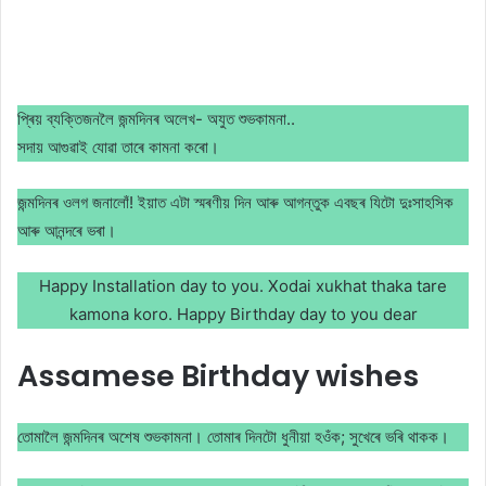
প্ৰিয় ব্যক্তিজনলৈ জন্মদিনৰ অলেখ- অযুত শুভকামনা..
সদায় আগুৱাই যোৱা তাৰে কামনা কৰো।
জন্মদিনৰ ওলগ জনালোঁ! ইয়াত এটা স্মৰণীয় দিন আৰু আগন্তুক এবছৰ যিটো দুঃসাহসিক
আৰু আনন্দৰে ভৰা।
Happy Installation day to you. Xodai xukhat thaka tare
kamona koro. Happy Birthday day to you dear
Assamese Birthday wishes
তোমালৈ জন্মদিনৰ অশেষ শুভকামনা। তোমাৰ দিনটো ধুনীয়া হওঁক; সুখেৰে ভৰি থাকক।