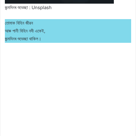
জন্মদিনৰ শুভেচ্ছা : Unsplash
তোমাক বিহিন জীৱন
আৰু পানী বিহিন নদী একেই,
জন্মদিনৰ শুভেচ্ছা থাকিল।