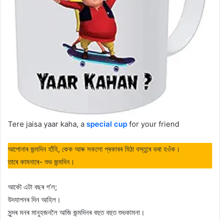
Tere jaisa yaar kaha, a
special cup
for your friend
আপোনাৰ জন্মদিন হাঁহি, কেক আৰু সকলো প্ৰকাৰৰ মিঠা বস্তুৰে ভৰা হওঁক।
তাৰে কামনাৰে- শুভ জন্মদিন।
আকৌ এটা বছৰ গ’ল;
উদযাপনৰ দিন আহিল।
সুন্দৰ মনৰ মানুহজনলৈ আজি জন্মদিনৰ বহুত বহুত শুভকামনা।