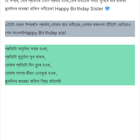
হে ঈশ্বৰ, মোৰ প্ৰাৰ্থনাৰ ইমান প্ৰভাৱ হওক,মোৰ ভনীয়েক সদায় সুখেৰে ভৰি থাকক!
জন্মদিনৰ শুভেচ্ছা থাকিল ভনীয়েক! Happy Birthday Sister
এইটো কেৱল ঈশ্বৰলৈ প্ৰাৰ্থনা,তোমাৰ বাবে ভনীয়েক,তোমাৰ মৰমলগা হাঁহিটো কেতিয়াও
শেষ নহওক!Happy Birthday sis!
প্ৰতিটো অসুবিধা সহজ হওক,
প্ৰতিটো মুহূৰ্ততে সুখ থাকক,
তোমাৰ প্ৰতিটো দিন সুন্দৰ হওক,
তোমাৰ সমগ্ৰ জীৱন এনেকুৱা হওক,
জন্মদিনৰ শুভেচ্ছা থাকিল প্ৰিয় বাইদেউ!