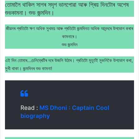
তোমালৈ থাকিল সাগৰ সদৃশ ভালপোৱা আৰু প্ৰিয় দিনটোৰ অশেষ
শুভকামনা। শুভ জন্মদিন।
জীৱনৰ প্ৰতিটো ক্ষণ অধিক সুখময় আৰু প্ৰতিটো জন্মদিনত অধিক আনন্দৰে উপভোগ কৰাৰ
কামনাৰে।
শুভ জন্মদিন
এই দিন তোমাৰ…চেলিব্ৰেটিৰ দৰে উজলি উঠাৰ। প্ৰতিটো মুহূৰ্তই মুকলিকৈ উপভোগ কৰা,
সুখী থাকা। জন্মদিনৰ শুভ কামনা!
Read :
MS Dhoni : Captain Cool
biography