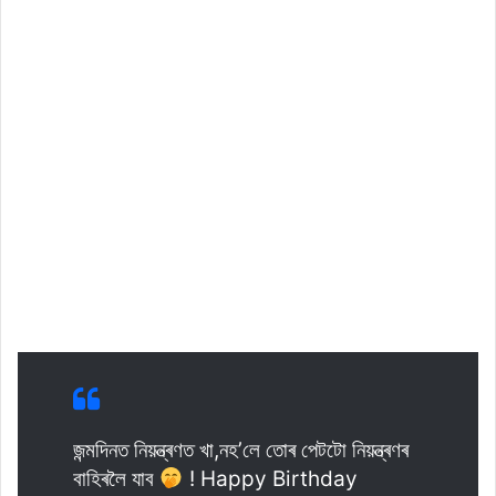
জন্মদিনত নিয়ন্ত্ৰণত খা,নহ’লে তোৰ পেটটো নিয়ন্ত্ৰণৰ
বাহিৰলৈ যাব
! Happy Birthday