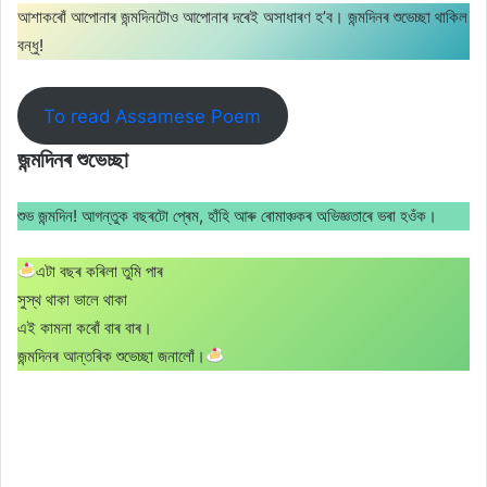
আশাকৰোঁ আপোনাৰ জন্মদিনটোও আপোনাৰ দৰেই অসাধাৰণ হ’ব। জন্মদিনৰ শুভেচ্ছা থাকিল
বন্ধু!
To read Assamese Poem
জন্মদিনৰ শুভেচ্ছা
শুভ জন্মদিন! আগন্তুক বছৰটো প্ৰেম, হাঁহি আৰু ৰোমাঞ্চকৰ অভিজ্ঞতাৰে ভৰা হওঁক।
এটা বছৰ কৰিলা তুমি পাৰ
সুস্থ থাকা ভালে থাকা
এই কামনা কৰোঁ বাৰ বাৰ।
জন্মদিনৰ আন্তৰিক শুভেচ্ছা জনালোঁ।