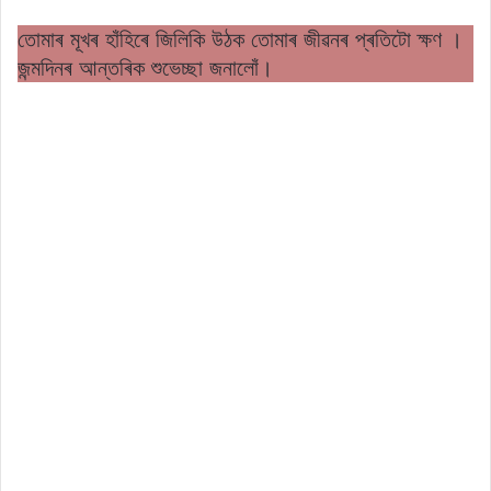
তোমাৰ মূখৰ হাঁহিৰে জিলিকি উঠক তোমাৰ জীৱনৰ প্ৰতিটো ক্ষণ ।
জন্মদিনৰ আন্তৰিক শুভেচ্ছা জনালোঁ।