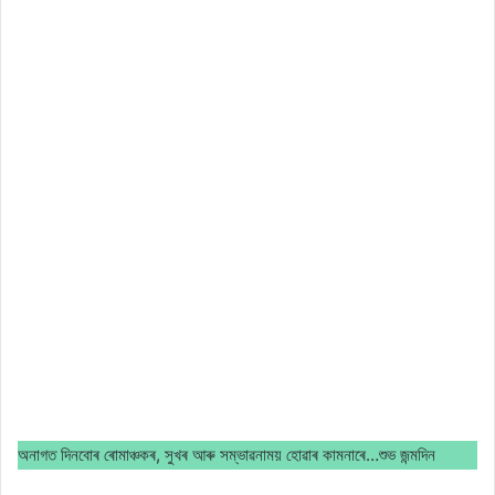
অনাগত দিনবোৰ ৰোমাঞ্চকৰ, সুখৰ আৰু সম্ভাৱনাময় হোৱাৰ কামনাৰে…শুভ জন্মদিন