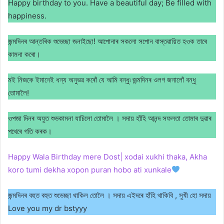
Happy birthday to you. Have a beautiful day; Be filled with
happiness.
জন্মদিনৰ আন্তৰিক শুভেচ্ছা জনাইছো! আপোনাৰ সকলো সপোন বাস্তৱায়িত হওক তাৰে
কামনা কৰো।
মই নিজকে ইমানেই ধন্য অনুভৱ কৰোঁ যে আমি বন্ধু৷ জন্মদিনৰ ওলগ জনালোঁ বন্ধু
তোমালৈ!
ওপজা দিনৰ অযুত শুভকামনা যাচিলো তোমালৈ । সদায় হাঁহি আনন্দ সফলতা তোমাৰ দুৱাৰ
পথেৰে গতি কৰক।
Happy Wala Birthday mere Dost| xodai xukhi thaka, Akha
koro tumi dekha xopon puran hobo ati xunkale
জন্মদিনৰ বহুত বহুত শুভেচ্ছা থাকিল তোলৈ । সদায় এইদৰে হাঁহি থাকিবি , সুখী হো সদায়
Love you my dr bstyyy