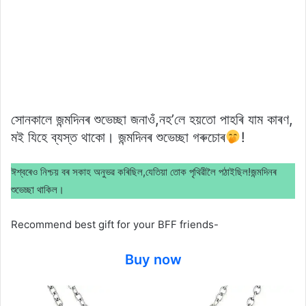
সোনকালে জন্মদিনৰ শুভেচ্ছা জনাওঁ,নহ’লে হয়তো পাহৰি যাম কাৰণ,
মই যিহে ব্যস্ত থাকো। জন্মদিনৰ শুভেচ্ছা গৰুচোৰ
!
ঈশ্বৰেও নিশ্চয় বৰ সকাহ অনুভৱ কৰিছিল,যেতিয়া তোক পৃথিৱীলৈ পঠাইছিল!জন্মদিনৰ
শুভেচ্ছা থাকিল।
Recommend best gift for your BFF friends-
Buy now