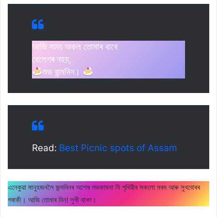
আজি সময় অকল তোমাৰ বাবে
বেলেগৰ নহয়,
শুভ জন্মদিন।
Read:
Best Picnic spots of Assam
এনেকুৱা মানুহজনলৈ জন্মদিনৰ অশেষ শুভকামনা যি পৃথিৱীৰ সকলো মৰম আৰু সুখবোৰৰ
গৰাকী। আজি তোমাৰ দিন! সুখী থাকা।