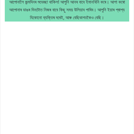
আপোনালৈ জন্মদিনৰ শুভেচ্ছা থাকিল! আপুনি আনৰ বাবে ইমানখিনি কৰে। আশা কৰো
আপোনাৰ ডাঙৰ দিনটোত নিজৰ বাবে কিছু সময় উলিয়াব পাৰিব। আপুনি ইয়াৰ প্ৰাপ্য
যিকোনো ব্যক্তিৰ দৰেই, আৰু বেছিভাগতকৈও বেছি।